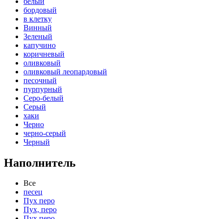
белый
бордовый
в клетку
Винный
Зеленый
капучино
коричневый
оливковый
оливковый леопардовый
песочный
пурпурный
Серо-белый
Серый
хаки
Черно
черно-серый
Черный
Наполнитель
Все
песец
Пух перо
Пух, перо
Пух,перо