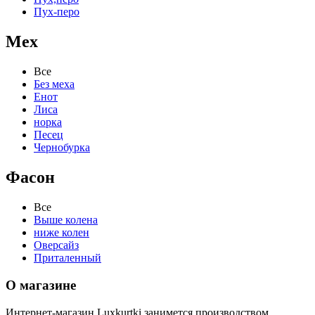
Пух-перо
Мех
Все
Без меха
Енот
Лиса
норка
Песец
Чернобурка
Фасон
Все
Выше колена
ниже колен
Оверсайз
Приталенный
О магазине
Интернет-магазин Luxkurtki занимется производством